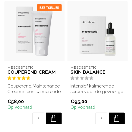
BESTSELLER
MESOESTETIC
MESOESTETIC
COUPEREND CREAM
SKIN BALANCE
Couperend Maintenance
Intensief kalmerende
Cream is een kalmerende
serum voor de gevoelige
en hydraterende crème
en overgevoelige huid.
€58,00
€95,00
die roodheid...
Brengt de hu...
Op voorraad
Op voorraad