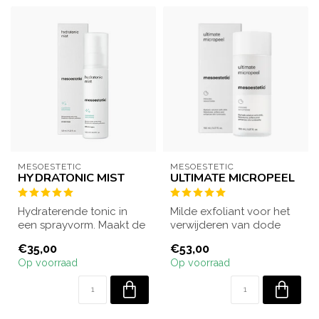
MESOESTETIC
MESOESTETIC
HYDRATONIC MIST
ULTIMATE MICROPEEL
Hydraterende tonic in
Milde exfoliant voor het
een sprayvorm. Maakt de
verwijderen van dode
reiniging compleet.
huidcellen en het
€35,00
€53,00
Geschikt voor ...
verfijnen van de...
Op voorraad
Op voorraad