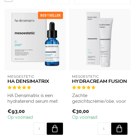
BESTSELLER
MESOESTETIC
MESOESTETIC
HA DENSIMATRIX
HYDRACREAM FUSION
HA Densimatrix is een
Zachte
hydraterend serum met
gezichtscrème/olie, voor
hyaluronzuur. De lichte
het verwijderen van
€93,00
€30,00
en frisse ge...
onzuiverheden en make-
Op voorraad
Op voorraad
up. Ba...