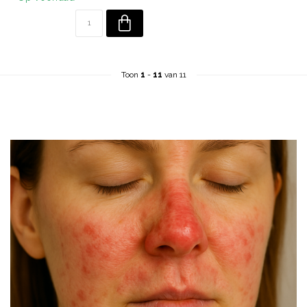
Toon
1
-
11
van 11