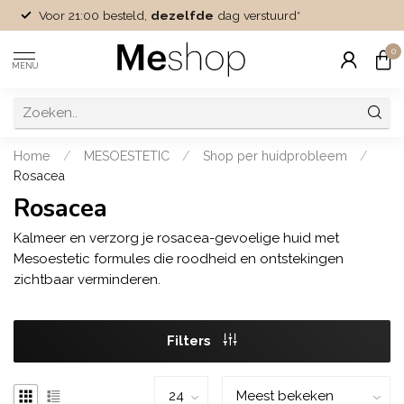
Voor 21:00 besteld,
dezelfde
dag verstuurd*
0
MENU
Home
/
MESOESTETIC
/
Shop per huidprobleem
/
Rosacea
Rosacea
Kalmeer en verzorg je rosacea-gevoelige huid met
Mesoestetic formules die roodheid en ontstekingen
zichtbaar verminderen.
Filters