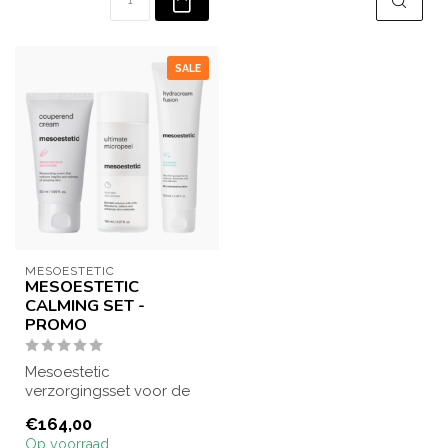
SALE
MESOESTETIC
MESOESTETIC
CALMING SET -
PROMO
Mesoestetic
verzorgingsset voor de
gevoelige huid. Omvat
€164,00
een zachte reiniging, e...
Op voorraad