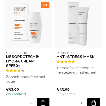
SPF
MESOESTETIC
MESOESTETIC
MESOPROTECH®
ANTI-STRESS MASK
HYDRA CREAM
SPF50+
Intensief kalmerend en
herstellend masker, met
Zonnebrandcrème met
Aloë Vera, dat roodheden
hoge
en gevoe...
beschermingsfactor
€53,00
€53,00
SPF50+ voor de droge en
Op voorraad
Op voorraad
vochtarme hu...