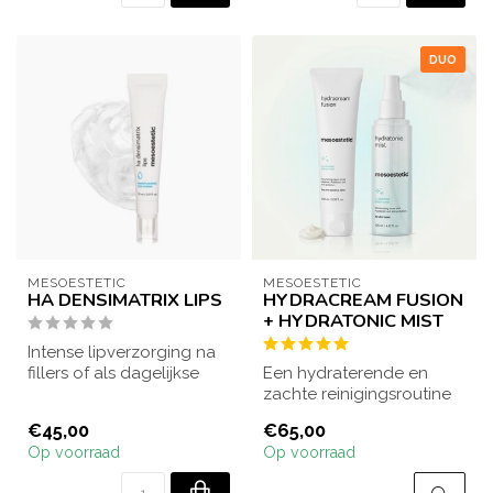
DUO
MESOESTETIC
MESOESTETIC
HA DENSIMATRIX LIPS
HYDRACREAM FUSION
+ HYDRATONIC MIST
Intense lipverzorging na
fillers of als dagelijkse
Een hydraterende en
hydratatie. Verzacht,
zachte reinigingsroutine
herstel...
voor de normale tot
€45,00
€65,00
droge en vochta...
Op voorraad
Op voorraad