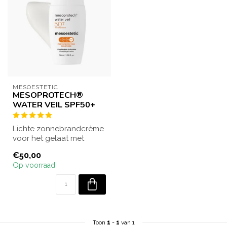
MESOESTETIC
MESOPROTECH®
WATER VEIL SPF50+
Lichte zonnebrandcrème
voor het gelaat met
SPF50+ bescherming voor
€50,00
de gemengde t...
Op voorraad
Toon
1
-
1
van 1