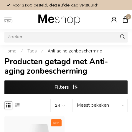
Voor 21:00 besteld,
dezelfde
dag verstuurd*
0
MENU
Home
/
Tags
/
Anti-aging zonbescherming
Producten getagd met Anti-
aging zonbescherming
Filters
SPF