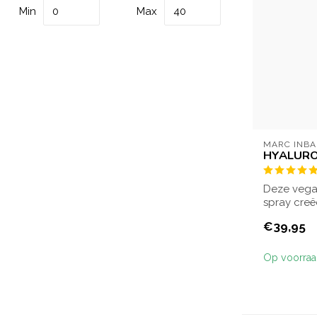
Min
Max
MARC INB
HYALURO
Deze vega
spray creë
binnen 1 mi
€39,95
Op voorra