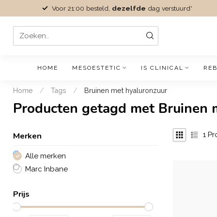
Voor 21:00 besteld,
dezelfde
dag verstuurd*
HOME
MESOESTETIC
IS CLINICAL
REB
Home
/
Tags
/
Bruinen met hyaluronzuur
Producten getagd met Bruinen 
Merken
1
Pr
Alle merken
Marc Inbane
Prijs