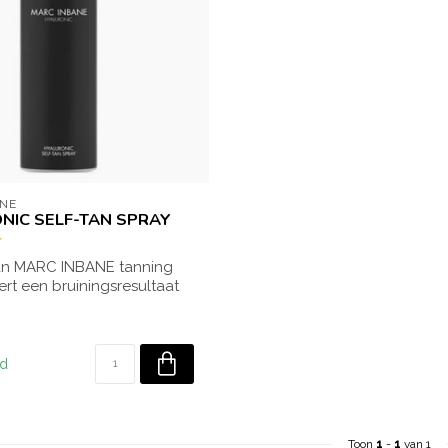
ANE
NIC SELF-TAN SPRAY
n MARC INBANE tanning
ert een bruiningsresultaat
n...
ad
Toon
1
-
1
van 1