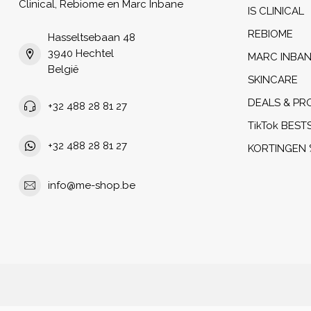
Clinical, Rebiome en Marc Inbane
IS CLINICAL
REBIOME
Hasseltsebaan 48
3940 Hechtel
MARC INBA
België
SKINCARE
DEALS & PR
+32 488 28 81 27
TikTok BEST
+32 488 28 81 27
KORTINGEN 
info@me-shop.be