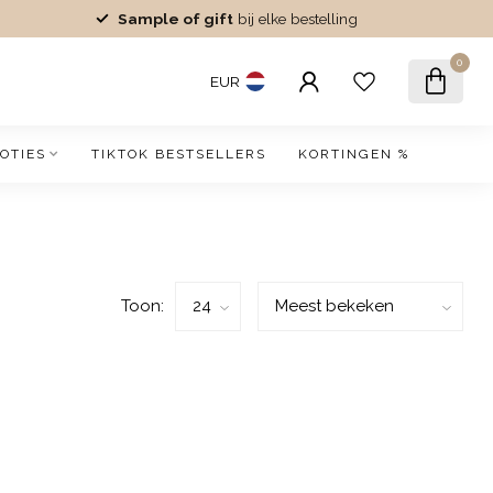
Sample of gift
bij elke bestelling
0
EUR
OTIES
TIKTOK BESTSELLERS
KORTINGEN %
Toon: