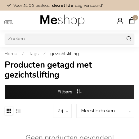
Voor 21:00 besteld,
dezelfde
dag verstuurd*
0
MENU
Home
/
Tags
/
gezichtslifting
Producten getagd met
gezichtslifting
Filters
Geen producten gevonden!