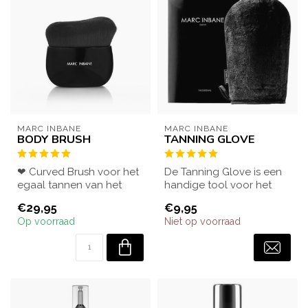
MARC INBANE
MARC INBANE
BODY BRUSH
TANNING GLOVE
❤ Curved Brush voor het
De Tanning Glove is een
egaal tannen van het
handige tool voor het
lichaam. Tan als een pro!
egaal tannen van het
€29,95
€9,95
Deze han...
lichaam.
Op voorraad
Niet op voorraad