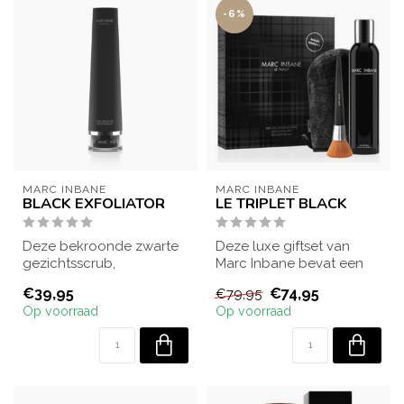
-6%
MARC INBANE
MARC INBANE
BLACK EXFOLIATOR
LE TRIPLET BLACK
Deze bekroonde zwarte
Deze luxe giftset van
gezichtsscrub,
Marc Inbane bevat een
opgebouwd uit actieve
handige Glove & Powder
€39,95
€74,95
€79,95
kool, zorgt voor een ...
Brush, waarme...
Op voorraad
Op voorraad