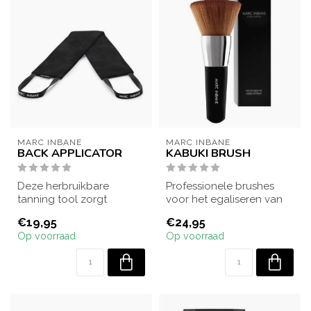
MARC INBANE
MARC INBANE
BACK APPLICATOR
KABUKI BRUSH
Deze herbruikbare
Professionele brushes
tanning tool zorgt
voor het egaliseren van
moeiteloos voor een
de spray! Ideaal voor het
€19,95
€24,95
vlekkeloos resultaat op...
tannen v...
Op voorraad
Op voorraad