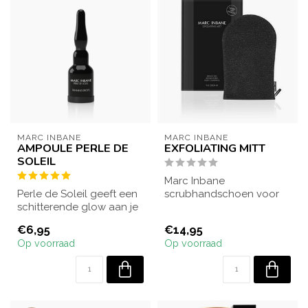
MARC INBANE
MARC INBANE
AMPOULE PERLE DE
EXFOLIATING MITT
SOLEIL
Marc Inbane
Perle de Soleil geeft een
scrubhandschoen voor
schitterende glow aan je
het lichaam.
huidverzorgingsroutine:
€6,95
€14,95
deze ...
Op voorraad
Op voorraad