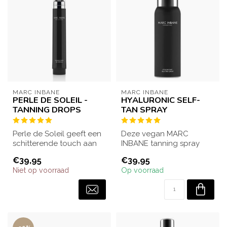
MARC INBANE
MARC INBANE
PERLE DE SOLEIL -
HYALURONIC SELF-
TANNING DROPS
TAN SPRAY
Perle de Soleil geeft een
Deze vegan MARC
schitterende touch aan
INBANE tanning spray
de
creëert een
€39,95
€39,95
huidverzorgingsroutine:
bruiningsresultaat binnen
Niet op voorraad
Op voorraad
de b...
1 min...