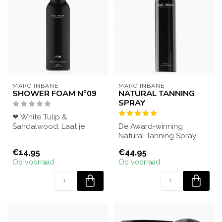
MARC INBANE
MARC INBANE
SHOWER FOAM N°09
NATURAL TANNING
SPRAY
❤ White Tulip &
Sandalwood. Laat je
De Award-winning
verleiden door de rijke
Natural Tanning Spray
aroma's van Witte T...
zelfbruiner is een
€14,95
€44,95
musthave voor wie snel...
Op voorraad
Op voorraad