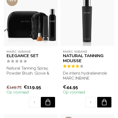
-20%
MARC INBANE
MARC INBANE
ELEGANCE SET
NATURAL TANNING
MOUSSE
Natural Tanning Spray,
Powder Brush, Glove &
De intens hydraterende
Black Exfoliator in een
MARC INBANE
luxe toilet...
zelfbruinende mousse
€119,95
€44,95
€149,75
creëert direct een energ...
Op voorraad
Op voorraad