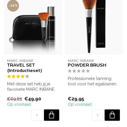
-29%
MARC INBANE
MARC INBANE
TRAVEL SET
POWDER BRUSH
(Introductieset)
Professionele tanning
Met deze set heb jij je
tool voor het egaliseren
favoriete MARC INBANE
van je spraytan. Ideaal
tanningproducten altijd
voor het ...
€49,90
€29,95
€69,85
bij de han...
Op voorraad
Op voorraad