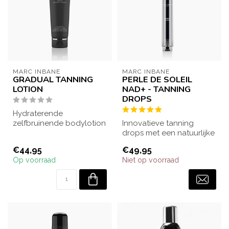
MARC INBANE
MARC INBANE
GRADUAL TANNING
PERLE DE SOLEIL
LOTION
NAD+ - TANNING
DROPS
Hydraterende
zelfbruinende bodylotion
Innovatieve tanning
die een natuurlijke teint
drops met een natuurlijke
opbouwt en de hu...
glow, anti-aging effect en
€44,95
€49,95
diepe h...
Op voorraad
Niet op voorraad