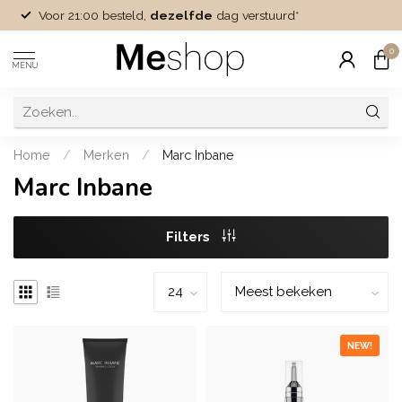
Voor 21:00 besteld,
dezelfde
dag verstuurd*
0
MENU
Home
/
Merken
/
Marc Inbane
Marc Inbane
Filters
NEW!