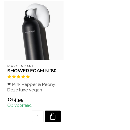
MARC INBANE
SHOWER FOAM N°80
❤ Pink Pepper & Peony.
Deze luxe vegan
doucheschuim zorgt
€14,95
voor een ultiem wellne...
Op voorraad