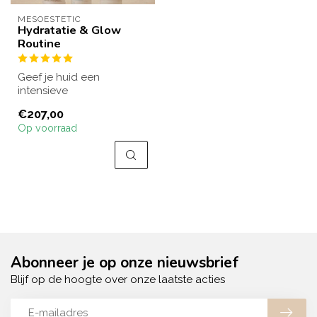
MESOESTETIC
Hydratatie & Glow
Routine
Geef je huid een
intensieve
hydratatieboost en
€207,00
herstel je natuurlijke glow.
Op voorraad
Deze...
Abonneer je op onze nieuwsbrief
Blijf op de hoogte over onze laatste acties