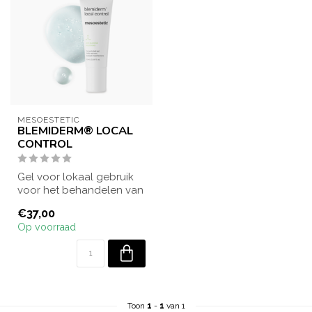
MESOESTETIC
BLEMIDERM® LOCAL
CONTROL
Gel voor lokaal gebruik
voor het behandelen van
beginnende of
€37,00
hardnekkige acne-u...
Op voorraad
Toon
1
-
1
van 1