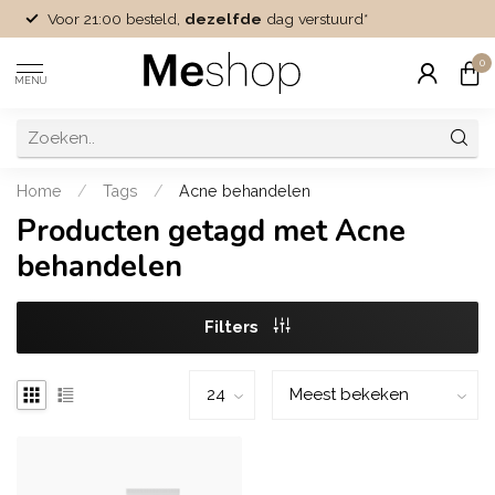
Voor 21:00 besteld,
dezelfde
dag verstuurd*
0
MENU
Home
/
Tags
/
Acne behandelen
Producten getagd met Acne
behandelen
Filters