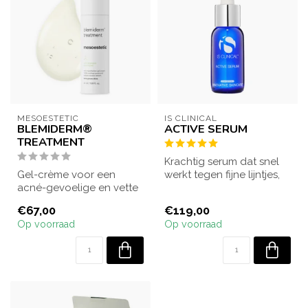
MESOESTETIC
IS CLINICAL
BLEMIDERM®
ACTIVE SERUM
TREATMENT
Krachtig serum dat snel
Gel-crème voor een
werkt tegen fijne lijntjes,
acné-gevoelige en vette
rimpels, onzuiverheden
huid. Vermindert de
en pi...
€67,00
€119,00
talgproductie, co...
Op voorraad
Op voorraad