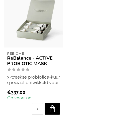
REBIOME
ReBalance - ACTIVE
PROBIOTIC MASK
3-weekse probiotica-kuur
speciaal ontwikkeld voor
de acnegevoelige huid.
€337,00
Herstel...
Op voorraad