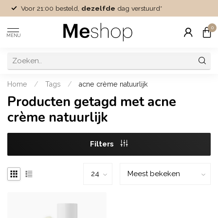
Voor 21:00 besteld,
dezelfde
dag verstuurd*
0
MENU
Home
/
Tags
/
acne crème natuurlijk
Producten getagd met acne
crème natuurlijk
Filters