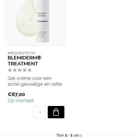
MESOESTETIC
BLEMIDERM®
TREATMENT
Gel-crème voor een
acné-gevoelige en vette
huid. Vermindert de
€67,00
talgproductie, co...
Op voorraad
Toon
1
-
1
van 1