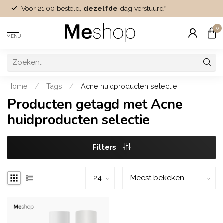
Voor 21:00 besteld,
dezelfde
dag verstuurd*
0
MENU
Home
/
Tags
/
Acne huidproducten selectie
Producten getagd met Acne
huidproducten selectie
Filters