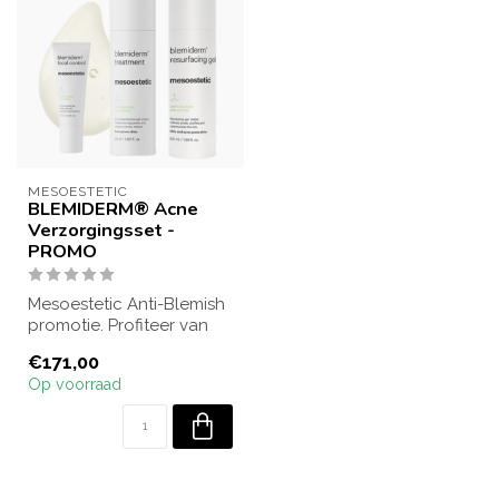
MESOESTETIC
BLEMIDERM® Acne
Verzorgingsset -
PROMO
Mesoestetic Anti-Blemish
promotie. Profiteer van
een leuke korting bij
€171,00
aankoop v...
Op voorraad