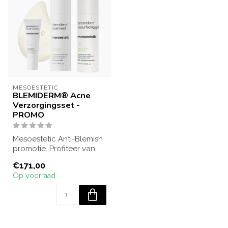
MESOESTETIC
BLEMIDERM® Acne
Verzorgingsset -
PROMO
Mesoestetic Anti-Blemish
promotie. Profiteer van
een leuke korting bij
€171,00
aankoop v...
Op voorraad