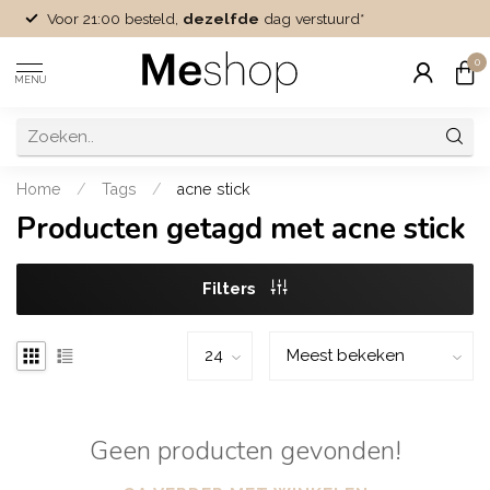
Voor 21:00 besteld,
dezelfde
dag verstuurd*
0
MENU
Home
/
Tags
/
acne stick
Producten getagd met acne stick
Filters
Geen producten gevonden!