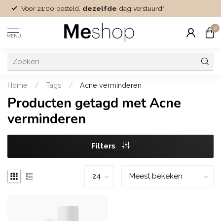
Voor 21:00 besteld,
dezelfde
dag verstuurd*
0
MENU
Home
/
Tags
/
Acne verminderen
Producten getagd met Acne
verminderen
Filters