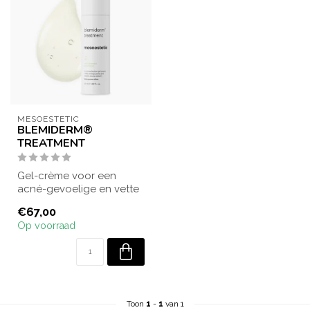
MESOESTETIC
BLEMIDERM®
TREATMENT
Gel-crème voor een
acné-gevoelige en vette
huid. Vermindert de
€67,00
talgproductie, co...
Op voorraad
Toon
1
-
1
van 1