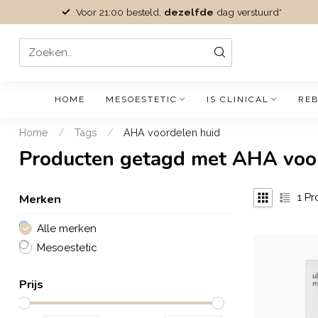
Voor 21:00 besteld,
dezelfde
dag verstuurd*
HOME
MESOESTETIC
IS CLINICAL
REB
Home
/
Tags
/
AHA voordelen huid
Producten getagd met AHA voo
Merken
1
Pr
Alle merken
Mesoestetic
Prijs