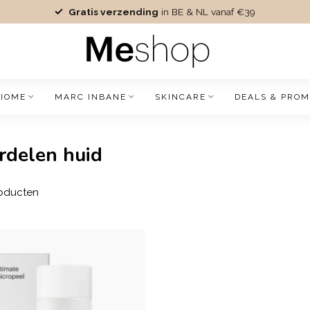
Gratis verzending
in BE & NL vanaf €39
IOME
MARC INBANE
SKINCARE
DEALS & PROM
rdelen huid
oducten