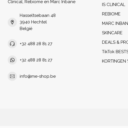
Clinical, Rebiome en Marc Inbane
IS CLINICAL
REBIOME
Hasseltsebaan 48
3940 Hechtel
MARC INBA
België
SKINCARE
DEALS & PR
+32 488 28 81 27
TikTok BEST
+32 488 28 81 27
KORTINGEN 
info@me-shop.be