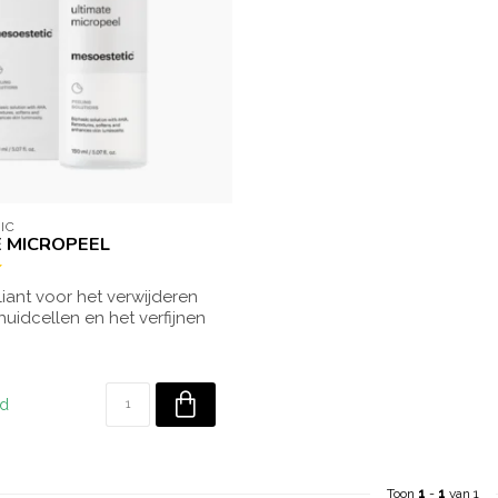
IC
E MICROPEEL
liant voor het verwijderen
uidcellen en het verfijnen
ad
Toon
1
-
1
van 1