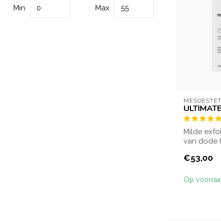
Min
Max
MESOESTET
ULTIMAT
Milde exfo
van dode h
van de...
€53,00
Op voorra