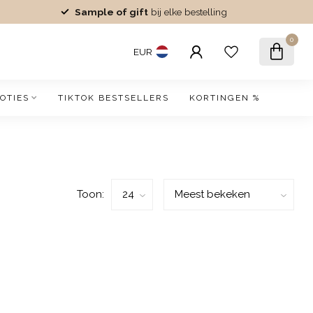
Sample of gift
bij elke bestelling
0
EUR
OTIES
TIKTOK BESTSELLERS
KORTINGEN %
Toon: