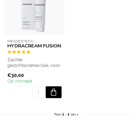
MESOESTETIC
HYDRACREAM FUSION
Zachte
gezichtscrème/olie, voor
het verwijderen van
€30,00
onzuiverheden en make-
Op voorraad
up. Ba...
Toon
1
-
1
van 1