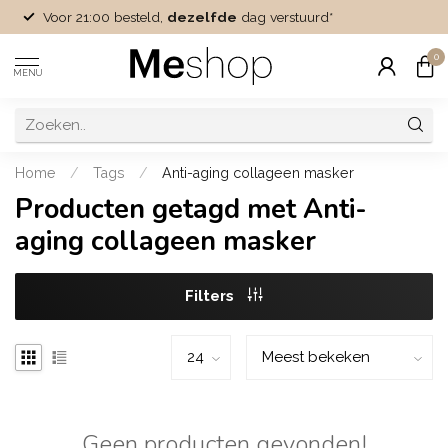
Voor 21:00 besteld,
dezelfde
dag verstuurd*
0
MENU
Home
/
Tags
/
Anti-aging collageen masker
Producten getagd met Anti-
aging collageen masker
Filters
Geen producten gevonden!