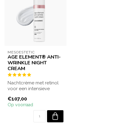
MESOESTETIC
AGE ELEMENT® ANTI-
WRINKLE NIGHT
CREAM
Nachtcrème met retinol
voor een intensieve
herstructurerende en
€107,00
herstellende wer...
Op voorraad