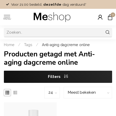
Voor 21:00 besteld,
dezelfde
dag verstuurd*
0
MENU
Home
/
Tags
/
Anti-aging dagcreme online
Producten getagd met Anti-
aging dagcreme online
Filters