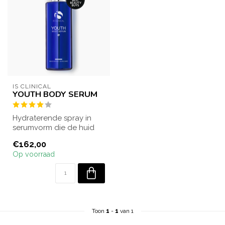
IS CLINICAL
YOUTH BODY SERUM
Hydraterende spray in
serumvorm die de huid
van het lichaam intens
€162,00
verzorgt en v...
Op voorraad
Toon
1
-
1
van 1