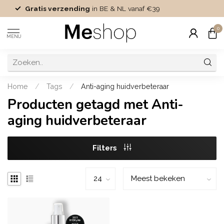
Gratis verzending
in BE & NL vanaf €39
0
MENU
Home
/
Tags
/
Anti-aging huidverbeteraar
Producten getagd met Anti-
aging huidverbeteraar
Filters