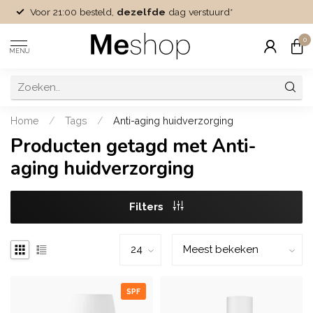
Voor 21:00 besteld,
dezelfde
dag verstuurd*
0
MENU
Home
/
Tags
/
Anti-aging huidverzorging
Producten getagd met Anti-
aging huidverzorging
Filters
SPF