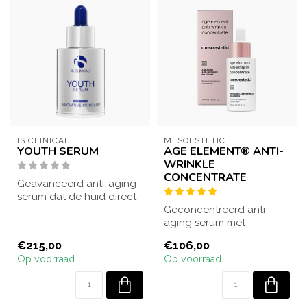
IS CLINICAL
MESOESTETIC
YOUTH SERUM
AGE ELEMENT® ANTI-
WRINKLE
CONCENTRATE
Geavanceerd anti-aging
serum dat de huid direct
verstevigt en op lange
Geconcentreerd anti-
termijn f...
aging serum met
regenererende werking.
€215,00
€106,00
Concentraat van herst...
Op voorraad
Op voorraad