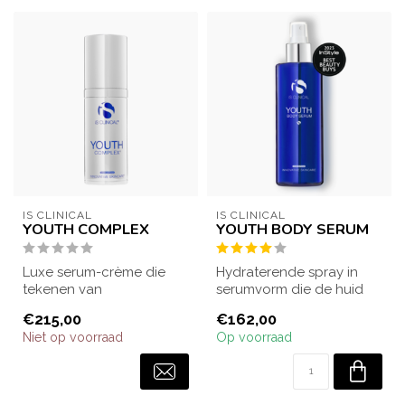
IS CLINICAL
IS CLINICAL
YOUTH COMPLEX
YOUTH BODY SERUM
Luxe serum-crème die
Hydraterende spray in
tekenen van
serumvorm die de huid
huidveroudering aanpakt
van het lichaam intens
€215,00
€162,00
en de huid steviger en ...
verzorgt en v...
Niet op voorraad
Op voorraad