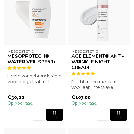
MESOESTETIC
MESOESTETIC
MESOPROTECH®
AGE ELEMENT® ANTI-
WATER VEIL SPF50+
WRINKLE NIGHT
CREAM
Lichte zonnebrandcrème
voor het gelaat met
Nachtcrème met retinol
SPF50+ bescherming voor
voor een intensieve
de gemengde t...
herstructurerende en
€50,00
€107,00
herstellende wer...
Op voorraad
Op voorraad