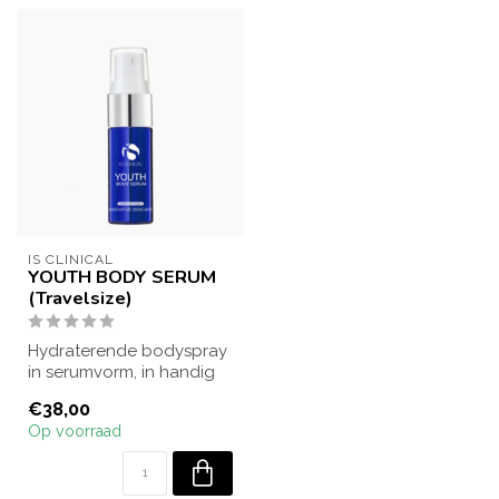
IS CLINICAL
YOUTH BODY SERUM
(Travelsize)
Hydraterende bodyspray
in serumvorm, in handig
reisformaat. Verzorgt en
€38,00
verzacht...
Op voorraad