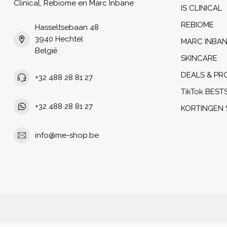
Clinical, Rebiome en Marc Inbane
IS CLINICAL
REBIOME
Hasseltsebaan 48
3940 Hechtel
MARC INBA
België
SKINCARE
DEALS & PR
+32 488 28 81 27
TikTok BEST
+32 488 28 81 27
KORTINGEN 
info@me-shop.be