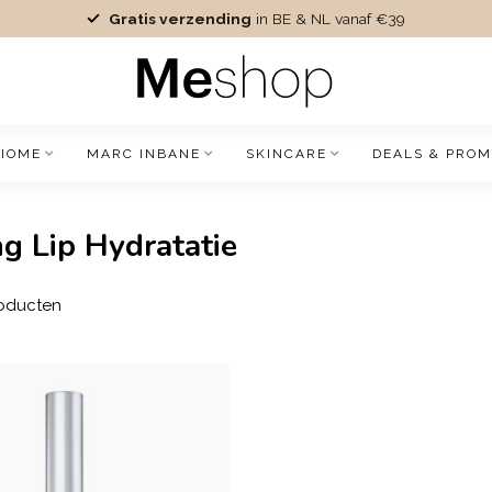
Gratis verzending
in BE & NL vanaf €39
IOME
MARC INBANE
SKINCARE
DEALS & PROM
g Lip Hydratatie
oducten