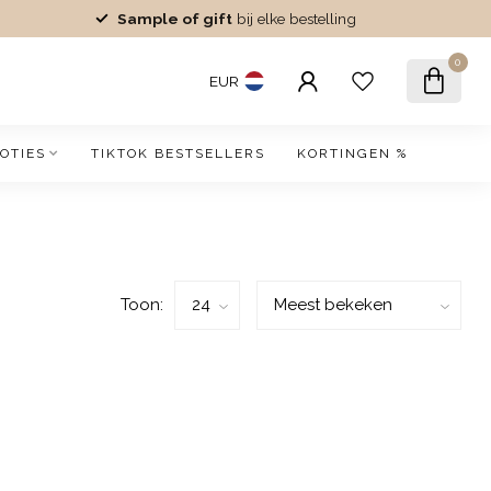
Sample of gift
bij elke bestelling
0
EUR
OTIES
TIKTOK BESTSELLERS
KORTINGEN %
Toon: