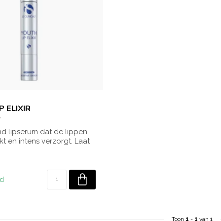
L
P ELIXIR
d lipserum dat de lippen
kt en intens verzorgt. Laat
ad
Toon
1
-
1
van 1