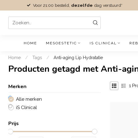
Voor 21:00 besteld,
dezelfde
dag verstuurd*
HOME
MESOESTETIC
IS CLINICAL
REB
Home
/
Tags
/
Anti-aging Lip Hydratatie
Producten getagd met Anti-agin
Merken
1
Pr
Alle merken
iS Clinical
Prijs