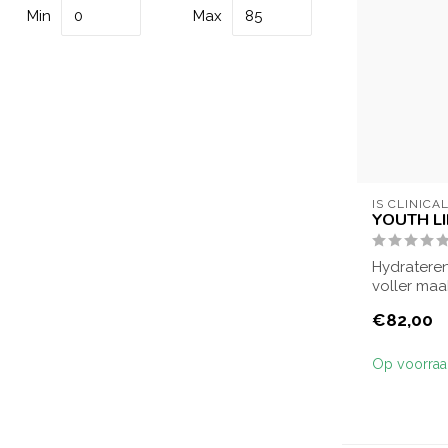
Min
Max
IS CLINICA
YOUTH LI
Hydrateren
voller maa
de lipp...
€82,00
Op voorra