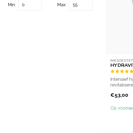
Min
Max
MESOESTET
HYDRAVI
Intensief 
revitalise
en vochtarm
€53,00
Op voorra