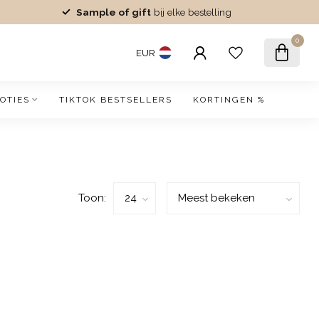
Sample of gift
bij elke bestelling
0
EUR
OTIES
TIKTOK BESTSELLERS
KORTINGEN %
Toon: