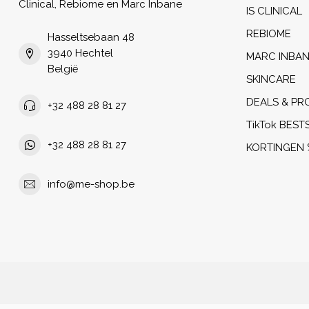
Clinical, Rebiome en Marc Inbane
IS CLINICAL
REBIOME
Hasseltsebaan 48
3940 Hechtel
MARC INBA
België
SKINCARE
DEALS & PR
+32 488 28 81 27
TikTok BEST
+32 488 28 81 27
KORTINGEN 
info@me-shop.be