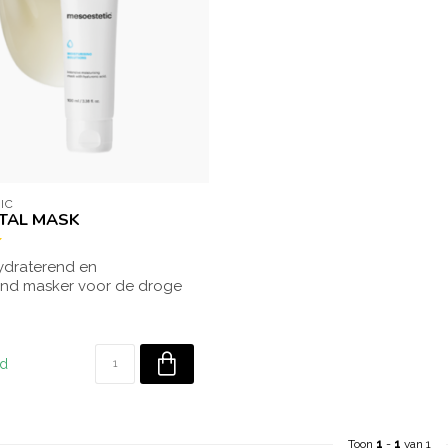
IC
TAL MASK
hydraterend en
rend masker voor de droge
e huid. ...
ad
Toon
1
-
1
van 1