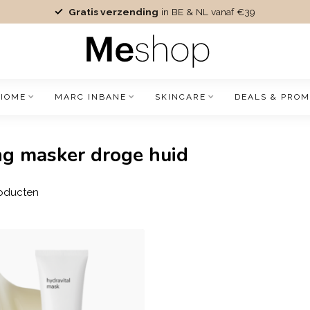
Gratis verzending
in BE & NL vanaf €39
IOME
MARC INBANE
SKINCARE
DEALS & PROM
ng masker droge huid
oducten