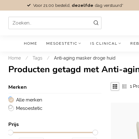
Voor 21:00 besteld,
dezelfde
dag verstuurd*
HOME
MESOESTETIC
IS CLINICAL
REB
Home
/
Tags
/
Anti-aging masker droge huid
Producten getagd met Anti-agi
Merken
1
Pr
Alle merken
Mesoestetic
Prijs