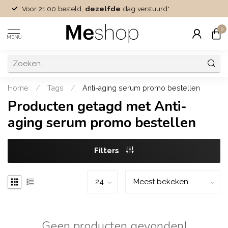
Voor 21:00 besteld,
dezelfde
dag verstuurd*
0
MENU
Home
/
Tags
/
Anti-aging serum promo bestellen
Producten getagd met Anti-
aging serum promo bestellen
Filters
Geen producten gevonden!