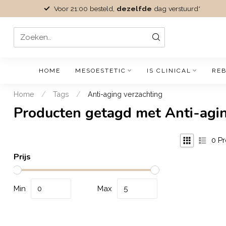
Voor 21:00 besteld,
dezelfde
dag verstuurd*
HOME
MESOESTETIC
IS CLINICAL
REB
Home
/
Tags
/
Anti-aging verzachting
Producten getagd met Anti-agin
0
Pr
Prijs
Min
Max