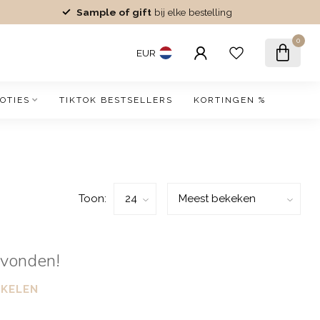
Sample of gift
bij elke bestelling
0
EUR
OTIES
TIKTOK BESTSELLERS
KORTINGEN %
Toon:
evonden!
NKELEN