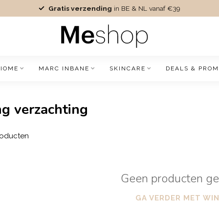
Gratis verzending
in BE & NL vanaf €39
IOME
MARC INBANE
SKINCARE
DEALS & PROM
g verzachting
oducten
Geen producten g
GA VERDER MET WI