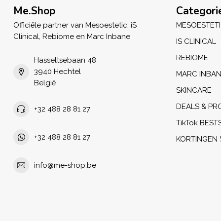
Me.Shop
Categori
Officiële partner van Mesoestetic, iS
MESOESTET
Clinical, Rebiome en Marc Inbane
IS CLINICAL
REBIOME
Hasseltsebaan 48
3940 Hechtel
MARC INBA
België
SKINCARE
DEALS & PR
+32 488 28 81 27
TikTok BEST
+32 488 28 81 27
KORTINGEN 
info@me-shop.be