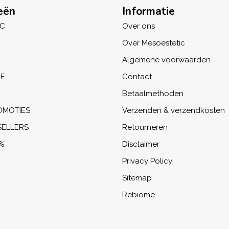
eën
Informatie
IC
Over ons
Over Mesoestetic
Algemene voorwaarden
NE
Contact
Betaalmethoden
OMOTIES
Verzenden & verzendkosten
SELLERS
Retourneren
%
Disclaimer
Privacy Policy
Sitemap
Rebiome