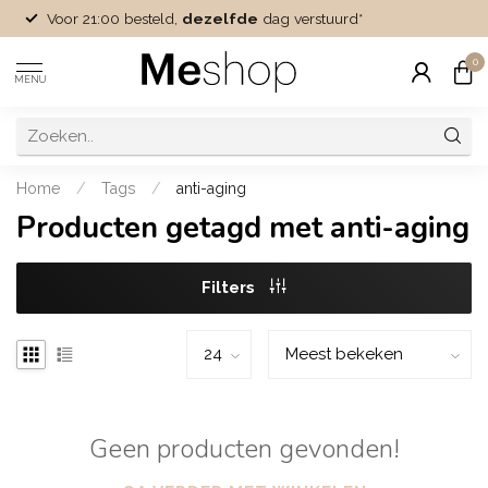
Voor 21:00 besteld,
dezelfde
dag verstuurd*
0
MENU
Home
/
Tags
/
anti-aging
Producten getagd met anti-aging
Filters
Geen producten gevonden!