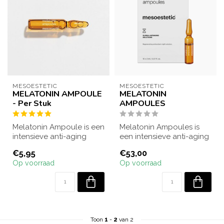
MESOESTETIC
MESOESTETIC
MELATONIN AMPOULE
MELATONIN
- Per Stuk
AMPOULES
Melatonin Ampoule is een
Melatonin Ampoules is
intensieve anti-aging
een intensieve anti-aging
behandeling die ‘s nachts
behandeling die ‘s nachts
€5,95
€53,00
de huid...
de hui...
Op voorraad
Op voorraad
Toon
1
-
2
van 2