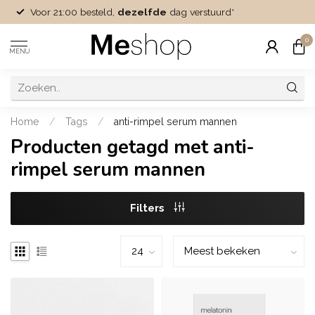
Voor 21:00 besteld,
dezelfde
dag verstuurd*
0
MENU
Home
/
Tags
/
anti-rimpel serum mannen
Producten getagd met anti-
rimpel serum mannen
Filters