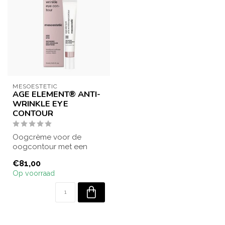
MESOESTETIC
AGE ELEMENT® ANTI-
WRINKLE EYE
CONTOUR
Oogcrème voor de
oogcontour met een
preventieve en
€81,00
corrigerende werking
Op voorraad
voor kri...