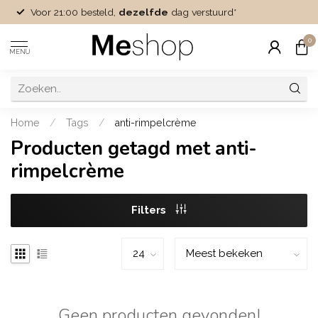
Voor 21:00 besteld,
dezelfde
dag verstuurd*
0
MENU
Home
/
Tags
/
anti-rimpelcrème
Producten getagd met anti-
rimpelcrème
Filters
Geen producten gevonden!