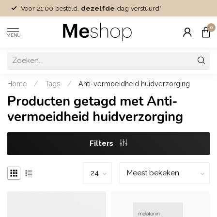
Voor 21:00 besteld,
dezelfde
dag verstuurd*
0
MENU
Home
/
Tags
/
Anti-vermoeidheid huidverzorging
Producten getagd met Anti-
vermoeidheid huidverzorging
Filters