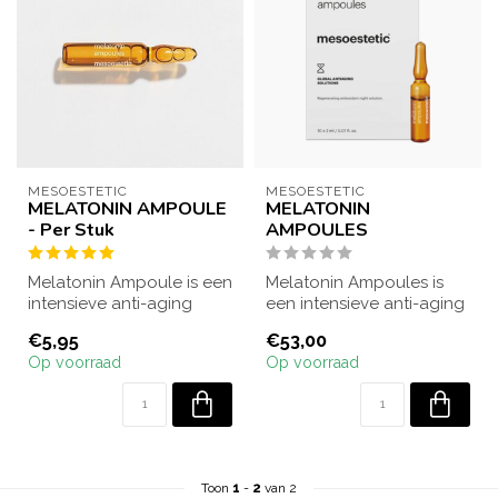
MESOESTETIC
MESOESTETIC
MELATONIN AMPOULE
MELATONIN
- Per Stuk
AMPOULES
Melatonin Ampoule is een
Melatonin Ampoules is
intensieve anti-aging
een intensieve anti-aging
behandeling die ‘s nachts
behandeling die ‘s nachts
€5,95
€53,00
de huid...
de hui...
Op voorraad
Op voorraad
Toon
1
-
2
van 2