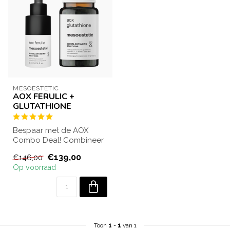
MESOESTETIC
AOX FERULIC +
GLUTATHIONE
Bespaar met de AOX
Combo Deal! Combineer
het krachtige AOX Ferulic
€139,00
€146,00
Serum met het...
Op voorraad
Toon
1
-
1
van 1