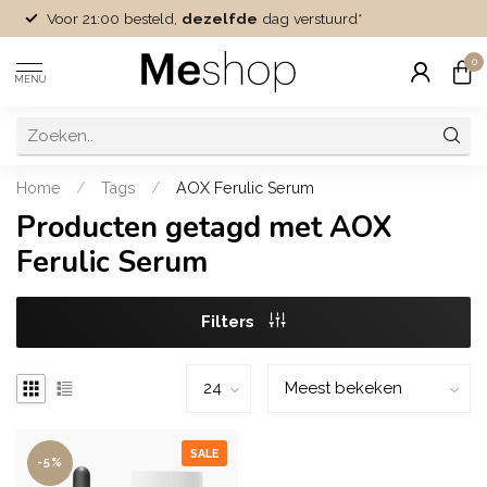
Voor 21:00 besteld,
dezelfde
dag verstuurd*
0
MENU
Home
/
Tags
/
AOX Ferulic Serum
Producten getagd met AOX
Ferulic Serum
Filters
SALE
-5%