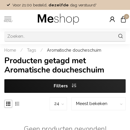
Voor 21:00 besteld,
dezelfde
dag verstuurd*
0
MENU
Home
/
Tags
/
Aromatische doucheschuim
Producten getagd met
Aromatische doucheschuim
Filters
Geen producten gevonden!