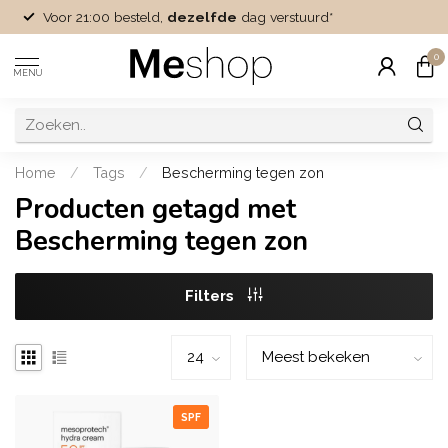
Voor 21:00 besteld,
dezelfde
dag verstuurd*
0
MENU
Home
/
Tags
/
Bescherming tegen zon
Producten getagd met
Bescherming tegen zon
Filters
SPF