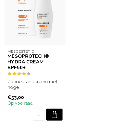
MESOESTETIC
MESOPROTECH®
HYDRA CREAM
SPF50+
Zonnebrandcrème met
hoge
beschermingsfactor
€53,00
SPF50+ voor de droge en
Op voorraad
vochtarme hu...