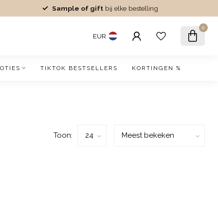
Sample of gift
bij elke bestelling
0
EUR
OTIES
TIKTOK BESTSELLERS
KORTINGEN %
Toon: