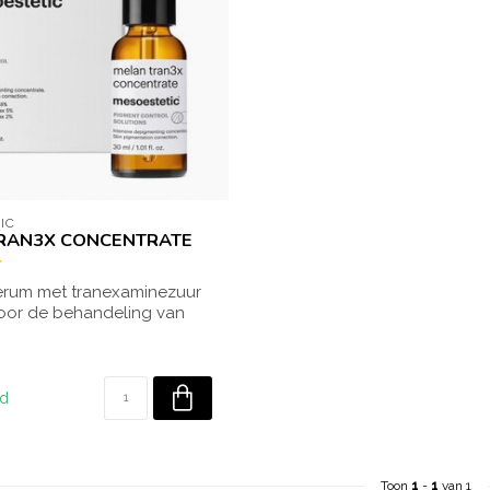
IC
RAN3X CONCENTRATE
serum met tranexaminezuur
voor de behandeling van
k...
ad
Toon
1
-
1
van 1