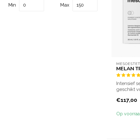
Min
Max
MESOESTET
MELAN T
Intensief 
geschikt 
pigmentvle
€117,00
Op voorra