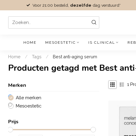
Voor 21:00 besteld,
dezelfde
dag verstuurd*
HOME
MESOESTETIC
IS CLINICAL
REB
Home
/
Tags
/
Best anti-aging serum
Producten getagd met Best ant
Merken
1
Pr
Alle merken
Mesoestetic
Prijs