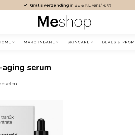
Gratis verzending
in BE & NL vanaf €39
IOME
MARC INBANE
SKINCARE
DEALS & PROM
i-aging serum
oducten