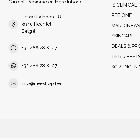
Clinical, Rebiome en Marc Inbane
IS CLINICAL
REBIOME
Hasseltsebaan 48
3940 Hechtel
MARC INBA
België
SKINCARE
DEALS & PR
+32 488 28 81 27
TikTok BEST
+32 488 28 81 27
KORTINGEN 
info@me-shop.be