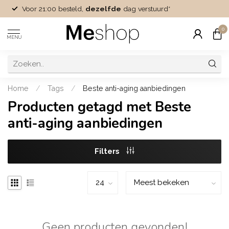
Voor 21:00 besteld,
dezelfde
dag verstuurd*
0
MENU
Home
/
Tags
/
Beste anti-aging aanbiedingen
Producten getagd met Beste
anti-aging aanbiedingen
Filters
Geen producten gevonden!