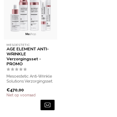
MESOESTETIC
AGE ELEMENT ANTI-
WRINKLE
Verzorgingsset -
PROMO
Mesoestetic Anti-Wrinkle
Solutions Verzorgingsset.
Profiteer van deze leuke
€470,00
prom...
Niet op voorraad