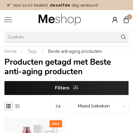
Voor 21:00 besteld,
dezelfde
dag verstuurd*
0
MENU
Home
/
Tags
/
Beste anti-aging producten
Producten getagd met Beste
anti-aging producten
Filters
SALE