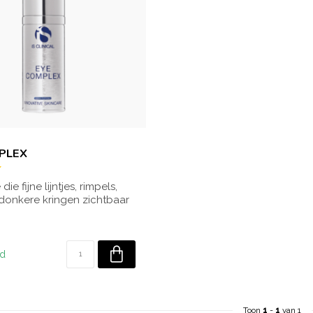
L
PLEX
e fijne lijntjes, rimpels,
donkere kringen zichtbaar
ad
Toon
1
-
1
van 1