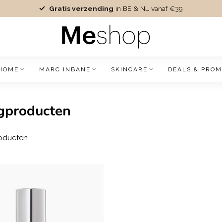
Gratis verzending
in BE & NL vanaf €39
IOME
MARC INBANE
SKINCARE
DEALS & PROM
gproducten
oducten