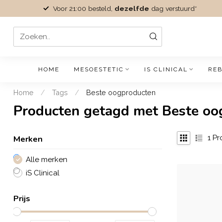
Voor 21:00 besteld,
dezelfde
dag verstuurd*
HOME
MESOESTETIC
IS CLINICAL
REB
Home
/
Tags
/
Beste oogproducten
Producten getagd met Beste oo
Merken
1
Pr
Alle merken
iS Clinical
Prijs