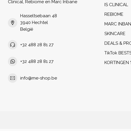
Clinical, Rebiome en Marc Inbane
IS CLINICAL
REBIOME
Hasseltsebaan 48
3940 Hechtel
MARC INBA
België
SKINCARE
DEALS & PR
+32 488 28 81 27
TikTok BEST
+32 488 28 81 27
KORTINGEN 
info@me-shop.be