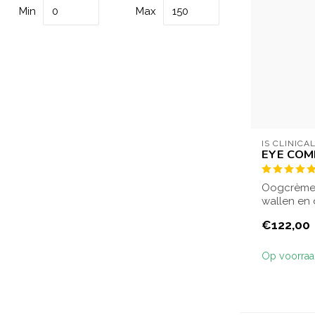
Min
Max
IS CLINICA
EYE COM
Oogcrème di
wallen en 
vermin...
€122,00
Op voorra