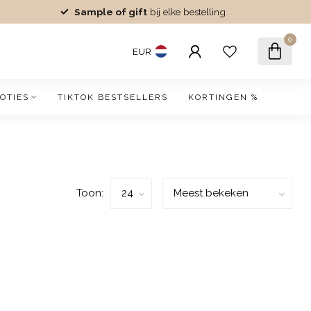
Sample of gift
bij elke bestelling
0
EUR
OTIES
TIKTOK BESTSELLERS
KORTINGEN %
Toon: