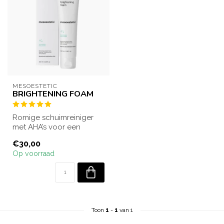
MESOESTETIC
BRIGHTENING FOAM
Romige schuimreiniger
met AHA’s voor een
stralende, egale teint.
€30,00
Verwijdert onzu...
Op voorraad
Toon
1
-
1
van 1