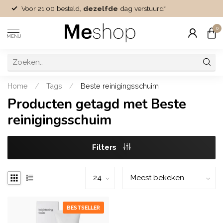
Voor 21:00 besteld,
dezelfde
dag verstuurd*
0
MENU
Home
/
Tags
/
Beste reinigingsschuim
Producten getagd met Beste
reinigingsschuim
Filters
BESTSELLER