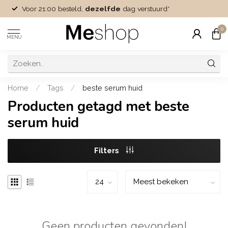
Voor 21:00 besteld,
dezelfde
dag verstuurd*
0
MENU
Home
/
Tags
/
beste serum huid
Producten getagd met beste
serum huid
Filters
Geen producten gevonden!