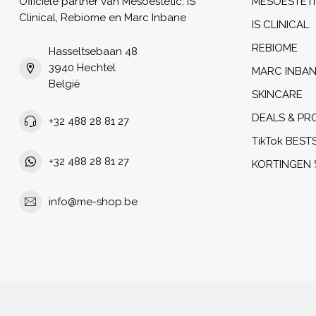
Officiële partner van Mesoestetic, iS
MESOESTET
Clinical, Rebiome en Marc Inbane
IS CLINICAL
REBIOME
Hasseltsebaan 48
3940 Hechtel
MARC INBA
België
SKINCARE
DEALS & PR
+32 488 28 81 27
TikTok BEST
+32 488 28 81 27
KORTINGEN 
info@me-shop.be