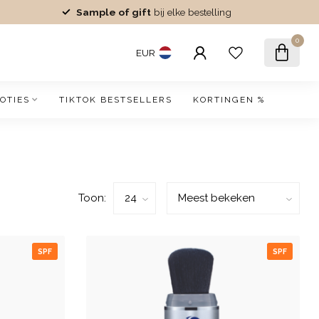
Sample of gift
bij elke bestelling
0
EUR
OTIES
TIKTOK BESTSELLERS
KORTINGEN %
Toon:
SPF
SPF