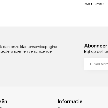
Toon
1
-
3
van 3
Abonneer 
ek dan onze klantenservicepagina.
telde vragen en verschillende
Blijf op de ho
eën
Informatie