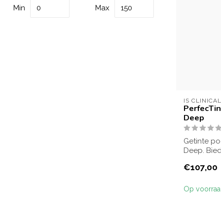
Min
Max
IS CLINICA
PerfecTi
Deep
Getinte po
Deep. Bie
egaliseer...
€107,00
Op voorra