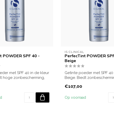
L
IS CLINICAL
nt POWDER SPF 40 -
PerfecTint POWDER SPF
Beige
eder met SPF 40 in de kleur
Getinte poeder met SPF 40 
dt hoge zonbescherming,
Beige. Biedt zonbeschermi
egaliseert de...
€107,00
ad
Op voorraad