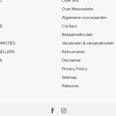
IC
Over ons
Over Mesoestetic
Algemene voorwaarden
NE
Contact
Betaalmethoden
OMOTIES
Verzenden & verzendkosten
SELLERS
Retourneren
%
Disclaimer
Privacy Policy
Sitemap
Rebiome