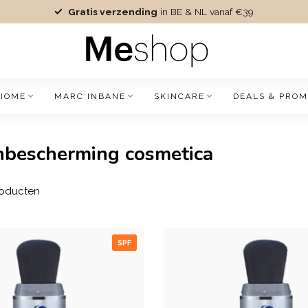
Gratis verzending
in BE & NL vanaf €39
IOME
MARC INBANE
SKINCARE
DEALS & PROM
nbescherming cosmetica
oducten
SPF