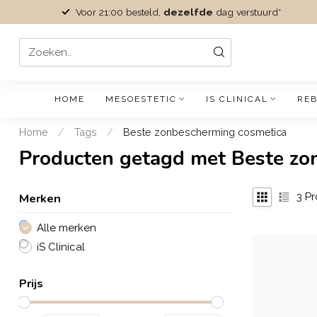
Voor 21:00 besteld,
dezelfde
dag verstuurd*
HOME
MESOESTETIC
IS CLINICAL
REB
Home
/
Tags
/
Beste zonbescherming cosmetica
Producten getagd met Beste zo
Merken
3
Pr
Alle merken
iS Clinical
Prijs