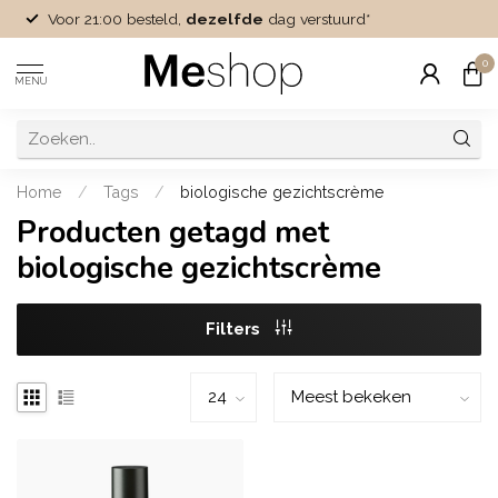
Voor 21:00 besteld,
dezelfde
dag verstuurd*
0
MENU
Home
/
Tags
/
biologische gezichtscrème
Producten getagd met
biologische gezichtscrème
Filters