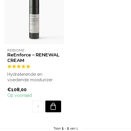
REBIOME
ReEnforce – RENEWAL
CREAM
Hydraterende en
voedende moisturizer
met actieve ingrediënten
€108,00
die de huid kalmee...
Op voorraad
Toon
1
-
1
van 1