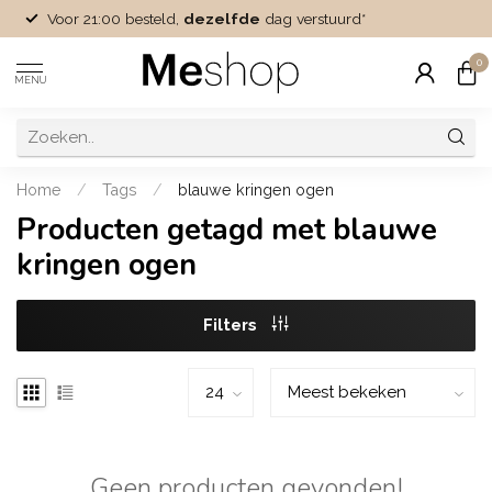
Voor 21:00 besteld,
dezelfde
dag verstuurd*
0
MENU
Home
/
Tags
/
blauwe kringen ogen
Producten getagd met blauwe
kringen ogen
Filters
Geen producten gevonden!