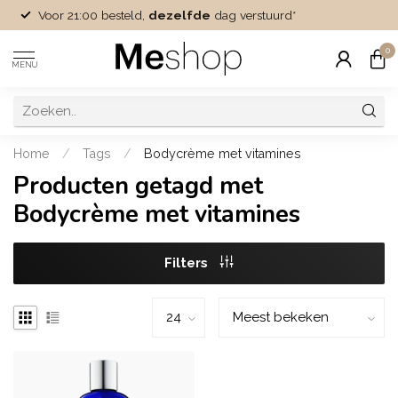
Voor 21:00 besteld,
dezelfde
dag verstuurd*
0
MENU
Home
/
Tags
/
Bodycrème met vitamines
Producten getagd met
Bodycrème met vitamines
Filters