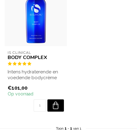
IS CLINICAL
BODY COMPLEX
Intens hydraterende en
voedende bodycrème
die de huid zacht en
€101,00
soepel maakt. Ges...
Op voorraad
Toon
1
-
1
van 1