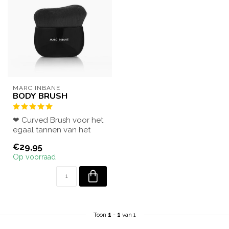
MARC INBANE
BODY BRUSH
❤ Curved Brush voor het
egaal tannen van het
lichaam. Tan als een pro!
€29,95
Deze han...
Op voorraad
Toon
1
-
1
van 1