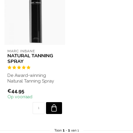
MARC INBANE
NATURAL TANNING
SPRAY
De Award-winning
Natural Tanning Spray
zelfbruiner is een
€44,95
musthave voor wie snel...
Op voorraad
Toon
1
-
1
van 1