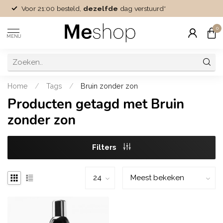
Voor 21:00 besteld,
dezelfde
dag verstuurd*
0
MENU
Home
/
Tags
/
Bruin zonder zon
Producten getagd met Bruin
zonder zon
Filters