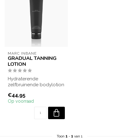
MARC INBANE
GRADUAL TANNING
LOTION
Hydraterende
zelfbruinende bodylotion
die een natuurlijke teint
€44,95
opbouwt en de hu...
Op voorraad
Toon
1
-
1
van 1