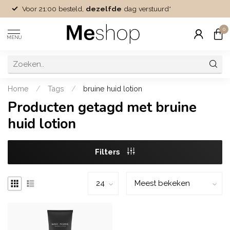
Voor 21:00 besteld,
dezelfde
dag verstuurd*
0
MENU
Home
/
Tags
/
bruine huid lotion
Producten getagd met bruine
huid lotion
Filters