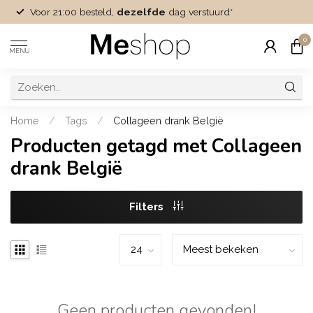
Voor 21:00 besteld,
dezelfde
dag verstuurd*
0
MENU
Home
/
Tags
/
Collageen drank België
Producten getagd met Collageen
drank België
Filters
Geen producten gevonden!