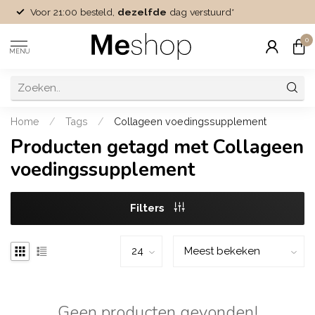
Voor 21:00 besteld,
dezelfde
dag verstuurd*
0
MENU
Home
/
Tags
/
Collageen voedingssupplement
Producten getagd met Collageen
voedingssupplement
Filters
Geen producten gevonden!