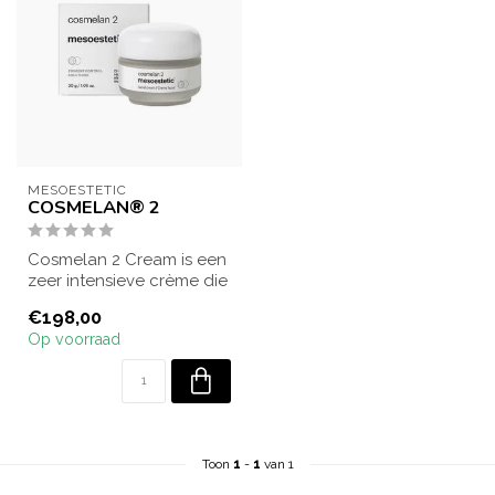
MESOESTETIC
COSMELAN® 2
Cosmelan 2 Cream is een
zeer intensieve crème die
effectief pigmentvlekken
€198,00
behan...
Op voorraad
Toon
1
-
1
van 1