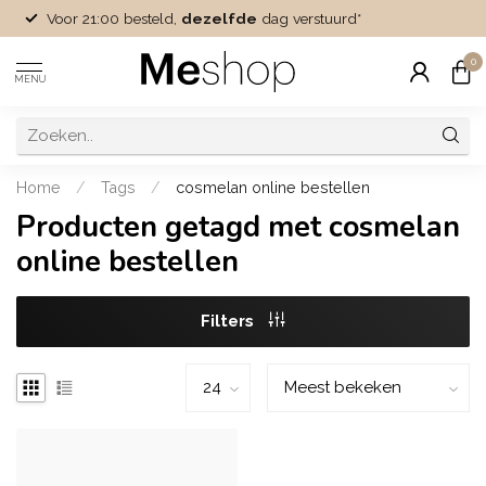
Voor 21:00 besteld,
dezelfde
dag verstuurd*
0
MENU
Home
/
Tags
/
cosmelan online bestellen
Producten getagd met cosmelan
online bestellen
Filters