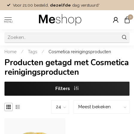
Voor 21:00 besteld,
dezelfde
dag verstuurd*
0
MENU
Home
/
Tags
/
Cosmetica reinigingsproducten
Producten getagd met Cosmetica
reinigingsproducten
Filters