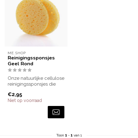
ME.SHOP
Reinigingssponsjes
Geel Rond
Onze natuurlijke cellulose
reinigingssponsjes die
geschikt zijn voor alle
€2,95
huidty...
Niet op voorraad
Toon
1
-
1
van 1