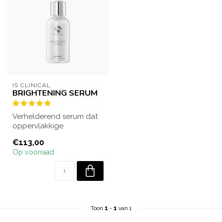
IS CLINICAL
BRIGHTENING SERUM
Verhelderend serum dat
oppervlakkige
pigmentvlekken en
€113,00
huidverkleuringen
Op voorraad
aanpakt...
Toon
1
-
1
van 1