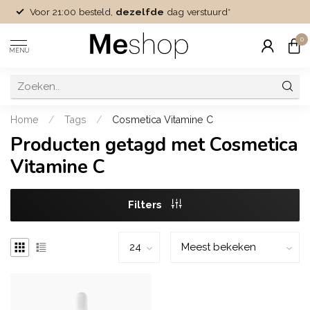
Voor 21:00 besteld,
dezelfde
dag verstuurd*
0
MENU
Home
/
Tags
/
Cosmetica Vitamine C
Producten getagd met Cosmetica
Vitamine C
Filters