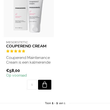
MESOESTETIC
COUPEREND CREAM
Couperend Maintenance
Cream is een kalmerende
en hydraterende crème
€58,00
die roodheid...
Op voorraad
Toon
1
-
1
van 1