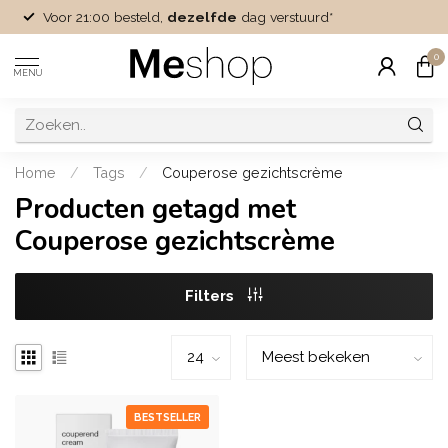
Voor 21:00 besteld,
dezelfde
dag verstuurd*
0
MENU
Home
/
Tags
/
Couperose gezichtscrème
Producten getagd met
Couperose gezichtscrème
Filters
BESTSELLER